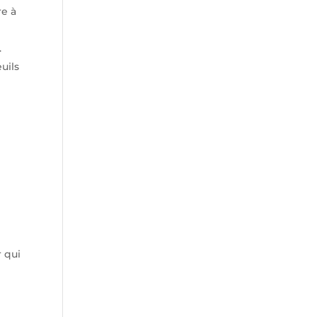
re à
.
uils
 qui