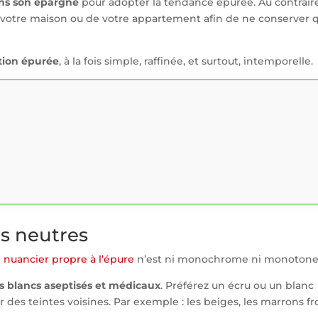
ans son épargne
pour adopter la tendance épurée. Au contraire,
 de votre maison ou de votre appartement afin de ne conserver 
tion épurée
, à la fois simple, raffinée, et surtout, intemporelle.
s neutres
e nuancier propre à l’épure
n’est ni monochrome ni monoton
s blancs aseptisés et médicaux
. Préférez un écru ou un blanc
 des teintes voisines. Par exemple : les beiges, les marrons fr