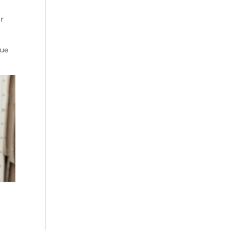
er
que