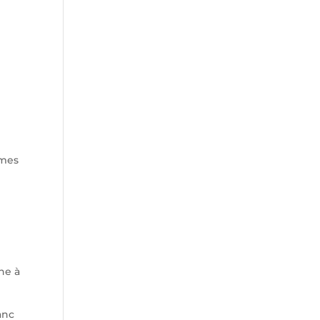
umes
ne à
anc