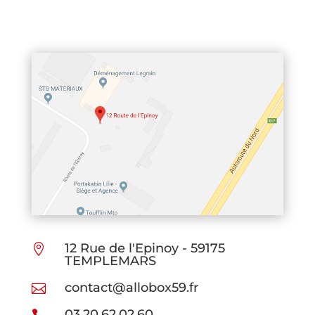
12 Rue de l'Epinoy - 59175

TEMPLEMARS
contact@allobox59.fr

03.20.62.02.60
