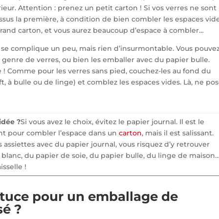
érieur. Attention : prenez un petit carton ! Si vos verres ne sont
essus la première, à condition de bien combler les espaces vid
grand carton, et vous aurez beaucoup d’espace à combler…
he se complique un peu, mais rien d’insurmontable. Vous pouve
genre de verres, ou bien les emballer avec du papier bulle.
rre ! Comme pour les verres sans pied, couchez-les au fond du
t, à bulle ou de linge) et comblez les espaces vides. Là, ne po
idée ?
Si vous avez le choix, évitez le papier journal. Il est le
nt pour combler l’espace dans un
carton
, mais il est salissant.
s assiettes avec du papier journal, vous risquez d’y retrouver
 blanc, du papier de soie, du papier bulle, du linge de maison
isselle !
astuce pour un emballage de
é ?