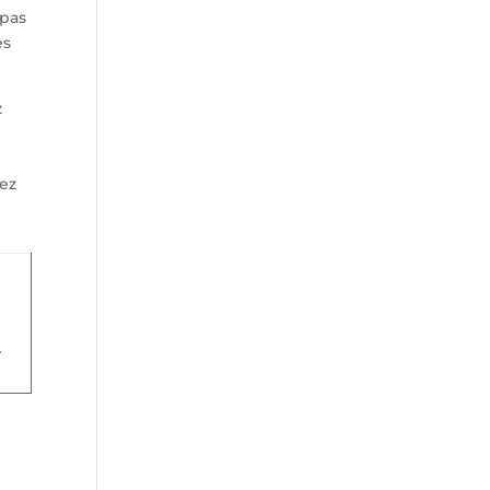
 pas
es
z
sez
…