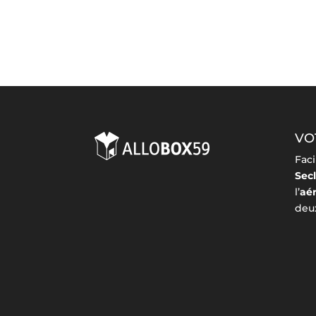
VO
Faci
Secl
l’
aé
deux