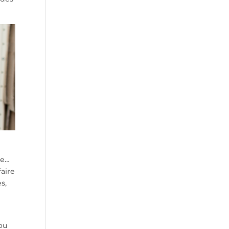
se…
aire
s,
 ou