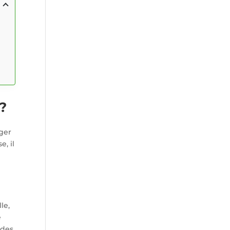
?
uger
e, il
le,
e
 des